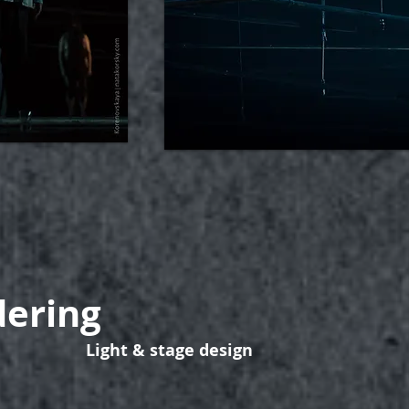
ering
Light & stage design