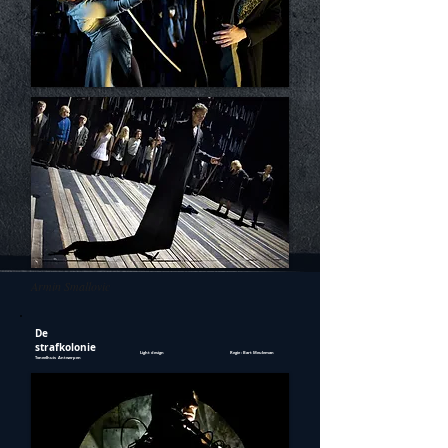
Armin Smallovic
De
strafkolonie
Light design
Regie : Bart Meuleman
Toneelhuis Antwerpen