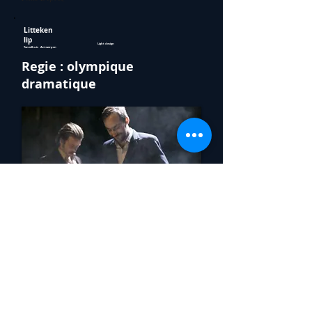
Litteken
lip
Light design
Toneelhuis Antwerpen
Regie : olympique
dramatique