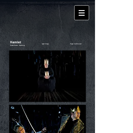
Hamlet
Light design
Regie : Luk Perceval
Thalia theater Hamburg