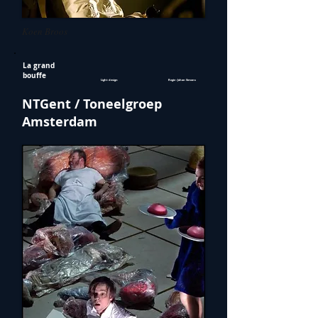
Koen Broos
La grand
bouffe
Light design
Regie : Johan Simons
NTGent / Toneelgroep
Amsterdam